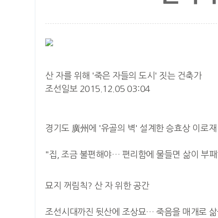
산 자를 위해 '죽은 자들의 도시' 짓는 건축가
조선일보 2015.12.05 03:04
경기도 廣州에 '유골의 벽' 설계한 승효상 이로재
"집, 조금 불편해야… 편리함에 물들면 삶이 부패
묘지 꺼림칙? 산 자 위한 공간
조선시대까진 뒷산에 조상묘… 죽음을 매개로 삶