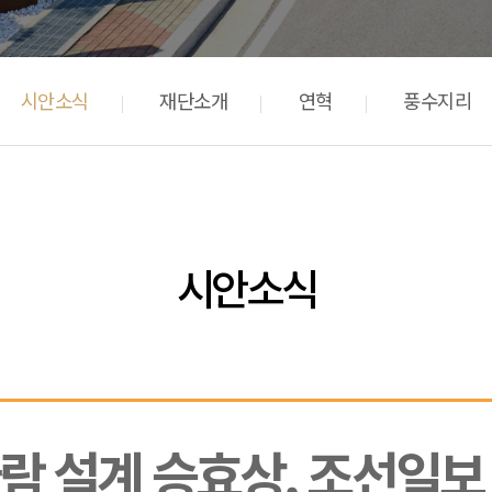
시안소식
재단소개
연혁
풍수지리
시안소식
람 설계 승효상, 조선일보