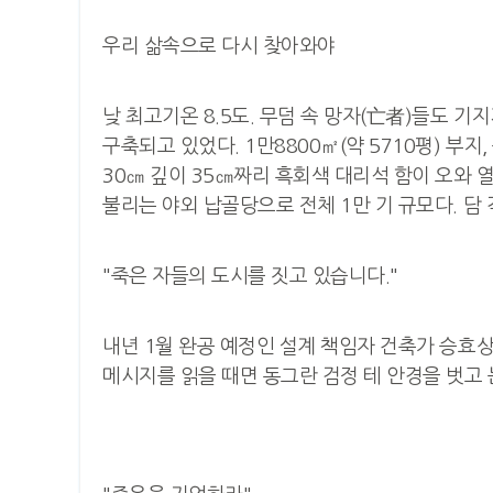
우리 삶속으로 다시 찾아와야
낮 최고기온 8.5도. 무덤 속 망자(亡者)들도 
구축되고 있었다. 1만8800㎡(약 5710평) 부
30㎝ 깊이 35㎝짜리 흑회색 대리석 함이 오와 
불리는 야외 납골당으로 전체 1만 기 규모다. 담 각
"죽은 자들의 도시를 짓고 있습니다."
내년 1월 완공 예정인 설계 책임자 건축가 승효상
메시지를 읽을 때면 동그란 검정 테 안경을 벗고 