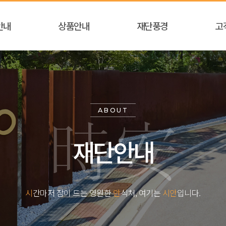
안내
상품안내
재단풍경
고
ABOUT
재단안내
시
간마저 잠이 드는 영원한
안
식처, 여기는
시안
입니다.