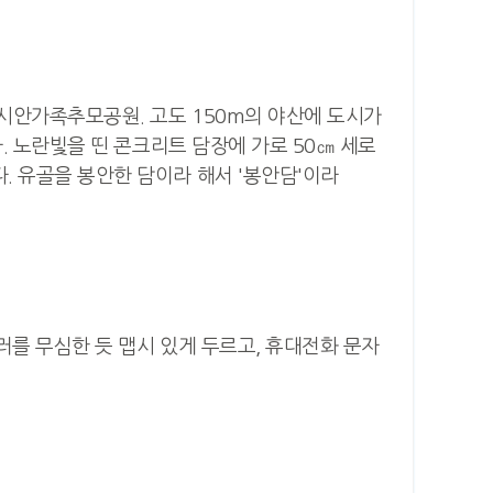
시 시안가족추모공원. 고도 150m의 야산에 도시가
다. 노란빛을 띤 콘크리트 담장에 가로 50㎝ 세로
. 유골을 봉안한 담이라 해서 '봉안담'이라
플러를 무심한 듯 맵시 있게 두르고, 휴대전화 문자