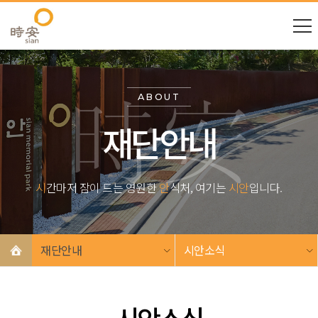
ABOUT
재단안내
시
간마저 잠이 드는 영원한
안
식처, 여기는
시안
입니다.
재단안내
시안소식
시안소식