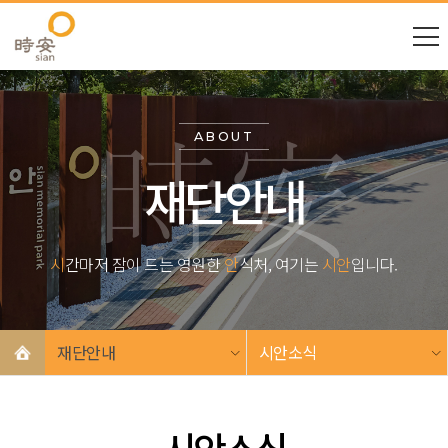
ABOUT
재단안내
시
간마저 잠이 드는 영원한
안
식처, 여기는
시안
입니다.
재단안내
시안소식
시안소식