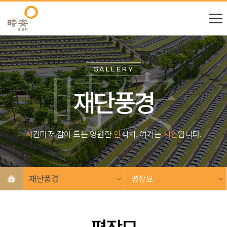
GALLERY
재단풍경
시
간마저 잠이 드는 영원한
안
식처, 여기는
시안
입니다.
재단풍경
평장묘
평장묘