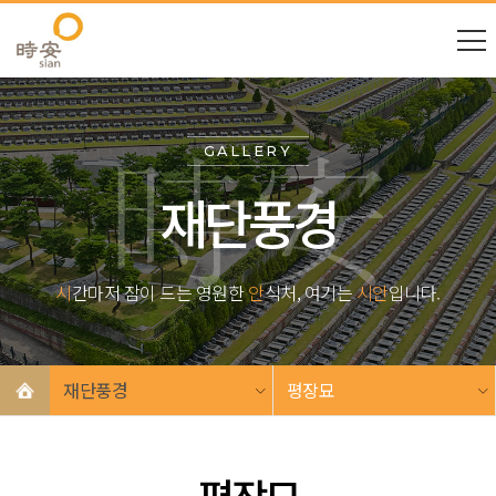
GALLERY
재단풍경
시
간마저 잠이 드는 영원한
안
식처, 여기는
시안
입니다.
재단풍경
평장묘
평장묘