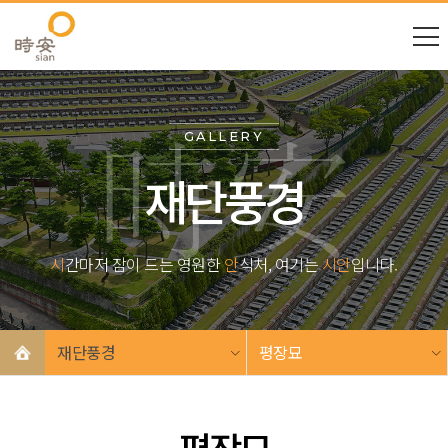
GALLERY
재단풍경
시
간마저 잠이 드는 영원한
안
식처, 여기는
시안
입니다.
재단풍경
평장묘
평장묘