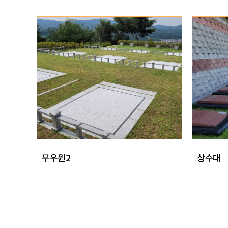
무우원2
상수대
맨끝