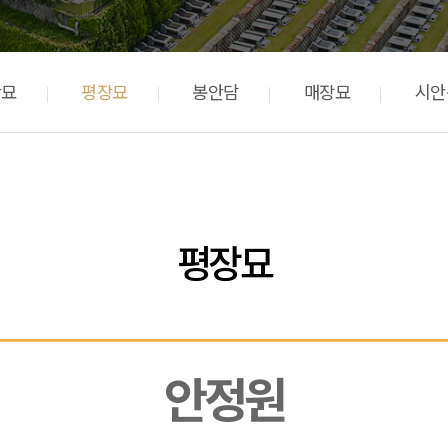
안묘
평장묘
봉안담
매장묘
시안
평장묘
안정원