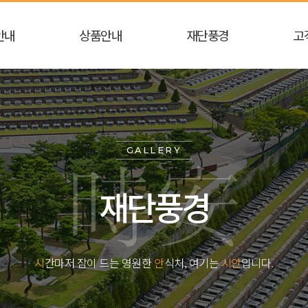
안내
상품안내
재단풍경
고
GALLERY
재단풍경
시
간마저 잠이 드는 영원한
안
식처, 여기는
시안
입니다.