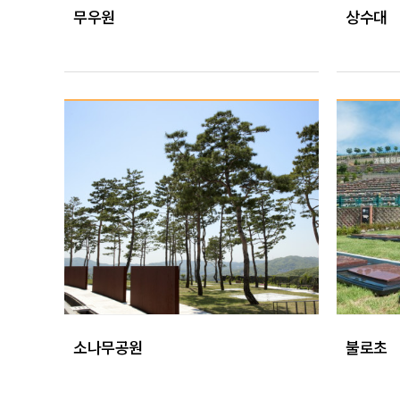
무우원
상수대
소나무공원
불로초